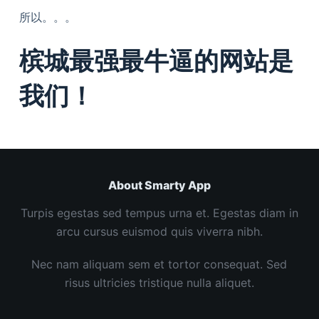
所以。。。
槟城最强最牛逼的网站是
我们！
About Smarty App
Turpis egestas sed tempus urna et. Egestas diam in
arcu cursus euismod quis viverra nibh.
Nec nam aliquam sem et tortor consequat. Sed
risus ultricies tristique nulla aliquet.